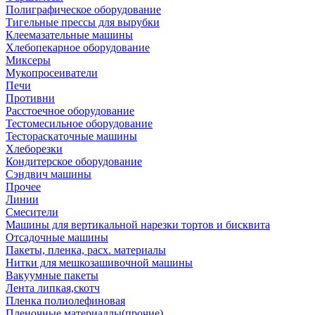
Полиграфическое оборудование
Тигельные прессы для вырубки
Клеемазательные машины
Хлебопекарное оборудование
Миксеры
Мукопросеиватели
Печи
Противни
Расстоечное оборудование
Тестомесильное оборудование
Тестораскаточные машины
Хлеборезки
Кондитерское оборудование
Сэндвич машины
Прочее
Линии
Смесители
Машины для вертикальной нарезки тортов и бисквита
Отсадочные машины
Пакеты, пленка, расх. материалы
Нитки для мешкозашивочной машины
Вакуумные пакеты
Лента липкая,скотч
Пленка полиолефиновая
Пленочные материаллы(прочие)