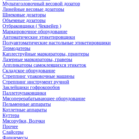
Мультиголовочный весовой дозатор
Линейные весовые дозаторы
Шнековые дозаторы
Объемные дозаторы
Отбраковщики ( Чеквейер )
Маркировочное оборудование
Автоматические этикетировщики
Полуавтоматические настольные этикетировщики
Термодатеры
Каплеструйные маркираторы, принтеры
Лазерные маркираторы, граверы
Аппликаторы самоклеящихся этикеток
Складское оборудование
Стреппинг упаковочные машины
Стреппинг инструмент ручной
Заклейщики гофрокоробов
Паллетоупаковщики
Мясоперерабатывающее оборудование
Пельменные аппараты
Котлетные аппараты
Куттера
Мясорубки, Волчки
Прочее
Слайсеры
Фаршемесы