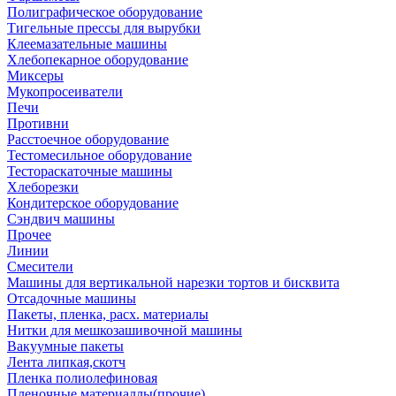
Полиграфическое оборудование
Тигельные прессы для вырубки
Клеемазательные машины
Хлебопекарное оборудование
Миксеры
Мукопросеиватели
Печи
Противни
Расстоечное оборудование
Тестомесильное оборудование
Тестораскаточные машины
Хлеборезки
Кондитерское оборудование
Сэндвич машины
Прочее
Линии
Смесители
Машины для вертикальной нарезки тортов и бисквита
Отсадочные машины
Пакеты, пленка, расх. материалы
Нитки для мешкозашивочной машины
Вакуумные пакеты
Лента липкая,скотч
Пленка полиолефиновая
Пленочные материаллы(прочие)