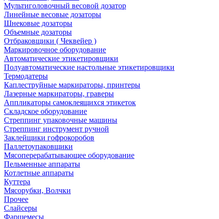
Мультиголовочный весовой дозатор
Линейные весовые дозаторы
Шнековые дозаторы
Объемные дозаторы
Отбраковщики ( Чеквейер )
Маркировочное оборудование
Автоматические этикетировщики
Полуавтоматические настольные этикетировщики
Термодатеры
Каплеструйные маркираторы, принтеры
Лазерные маркираторы, граверы
Аппликаторы самоклеящихся этикеток
Складское оборудование
Стреппинг упаковочные машины
Стреппинг инструмент ручной
Заклейщики гофрокоробов
Паллетоупаковщики
Мясоперерабатывающее оборудование
Пельменные аппараты
Котлетные аппараты
Куттера
Мясорубки, Волчки
Прочее
Слайсеры
Фаршемесы