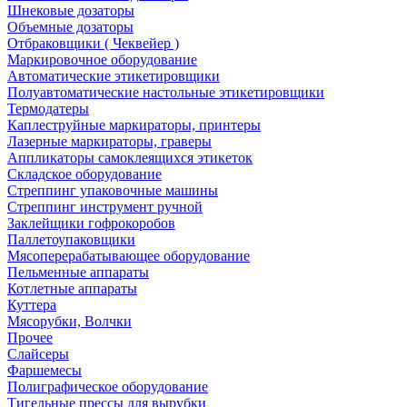
Шнековые дозаторы
Объемные дозаторы
Отбраковщики ( Чеквейер )
Маркировочное оборудование
Автоматические этикетировщики
Полуавтоматические настольные этикетировщики
Термодатеры
Каплеструйные маркираторы, принтеры
Лазерные маркираторы, граверы
Аппликаторы самоклеящихся этикеток
Складское оборудование
Стреппинг упаковочные машины
Стреппинг инструмент ручной
Заклейщики гофрокоробов
Паллетоупаковщики
Мясоперерабатывающее оборудование
Пельменные аппараты
Котлетные аппараты
Куттера
Мясорубки, Волчки
Прочее
Слайсеры
Фаршемесы
Полиграфическое оборудование
Тигельные прессы для вырубки