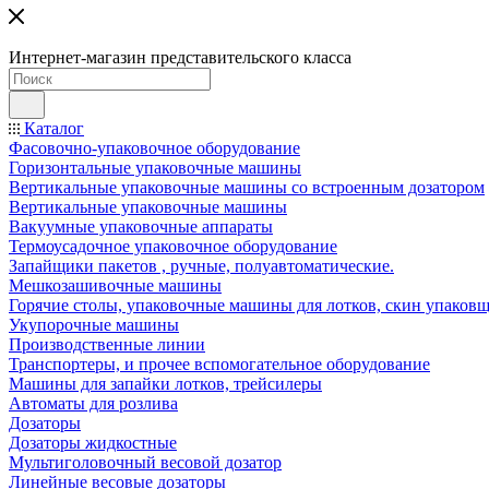
Интернет-магазин представительского класса
Каталог
Фасовочно-упаковочное оборудование
Горизонтальные упаковочные машины
Вертикальные упаковочные машины со встроенным дозатором
Вертикальные упаковочные машины
Вакуумные упаковочные аппараты
Термоусадочное упаковочное оборудование
Запайщики пакетов , ручные, полуавтоматические.
Мешкозашивочные машины
Горячие столы, упаковочные машины для лотков, скин упаковщ
Укупорочные машины
Производственные линии
Транспортеры, и прочее вспомогательное оборудование
Машины для запайки лотков, трейсилеры
Автоматы для розлива
Дозаторы
Дозаторы жидкостные
Мультиголовочный весовой дозатор
Линейные весовые дозаторы