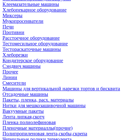
Клеемазательные машины
Хлебопекарное оборудование
Миксеры
Мукопросеиватели
Печи
Противни
Расстоечное оборудование
Тестомесильное оборудование
Тестораскаточные машины
Хлеборезки
Кондитерское оборудование
Сэндвич машины
Прочее
Линии
Смесители
Машины для вертикальной нарезки тортов и бисквита
Отсадочные машины
Пакеты, пленка, расх. материалы
Нитки для мешкозашивочной машины
Вакуумные пакеты
Лента липкая,скотч
Пленка полиолефиновая
Пленочные материаллы(прочие)
Полипропиленовая лента,скобы,скрепа
Чернильные ролики,термолента