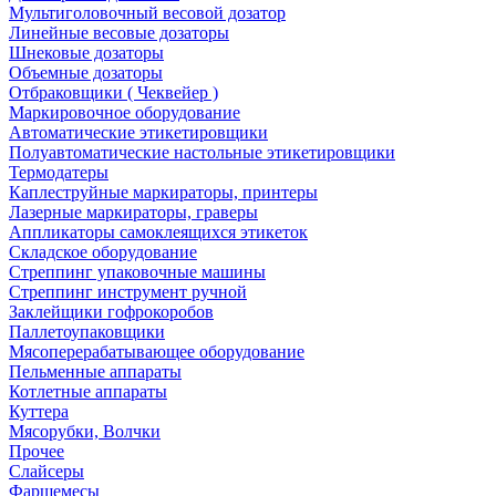
Мультиголовочный весовой дозатор
Линейные весовые дозаторы
Шнековые дозаторы
Объемные дозаторы
Отбраковщики ( Чеквейер )
Маркировочное оборудование
Автоматические этикетировщики
Полуавтоматические настольные этикетировщики
Термодатеры
Каплеструйные маркираторы, принтеры
Лазерные маркираторы, граверы
Аппликаторы самоклеящихся этикеток
Складское оборудование
Стреппинг упаковочные машины
Стреппинг инструмент ручной
Заклейщики гофрокоробов
Паллетоупаковщики
Мясоперерабатывающее оборудование
Пельменные аппараты
Котлетные аппараты
Куттера
Мясорубки, Волчки
Прочее
Слайсеры
Фаршемесы