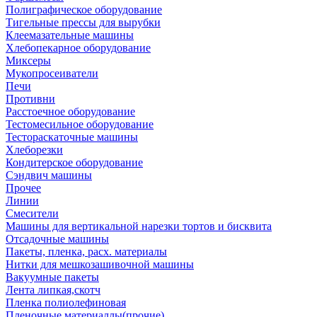
Полиграфическое оборудование
Тигельные прессы для вырубки
Клеемазательные машины
Хлебопекарное оборудование
Миксеры
Мукопросеиватели
Печи
Противни
Расстоечное оборудование
Тестомесильное оборудование
Тестораскаточные машины
Хлеборезки
Кондитерское оборудование
Сэндвич машины
Прочее
Линии
Смесители
Машины для вертикальной нарезки тортов и бисквита
Отсадочные машины
Пакеты, пленка, расх. материалы
Нитки для мешкозашивочной машины
Вакуумные пакеты
Лента липкая,скотч
Пленка полиолефиновая
Пленочные материаллы(прочие)