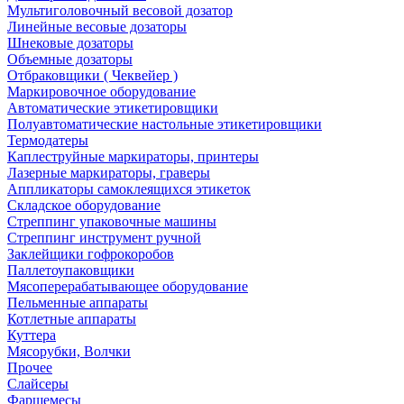
Мультиголовочный весовой дозатор
Линейные весовые дозаторы
Шнековые дозаторы
Объемные дозаторы
Отбраковщики ( Чеквейер )
Маркировочное оборудование
Автоматические этикетировщики
Полуавтоматические настольные этикетировщики
Термодатеры
Каплеструйные маркираторы, принтеры
Лазерные маркираторы, граверы
Аппликаторы самоклеящихся этикеток
Складское оборудование
Стреппинг упаковочные машины
Стреппинг инструмент ручной
Заклейщики гофрокоробов
Паллетоупаковщики
Мясоперерабатывающее оборудование
Пельменные аппараты
Котлетные аппараты
Куттера
Мясорубки, Волчки
Прочее
Слайсеры
Фаршемесы