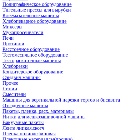
Полиграфическое оборудование
Тигельные прессы для вырубки
Клеемазательные машины
Хлебопекарное оборудование
Миксеры
Мукопросеиватели
Печи
Противни
Расстоечное оборудование
Тестомесильное оборудование
Тестораскаточные машины
Хлеборезки
Кондитерское оборудование
Сэндвич машины
Прочее
Линии
Смесители
Машины для вертикальной нарезки тортов и бисквита
Отсадочные машины
Пакеты, пленка, расх. материалы
Нитки для мешкозашивочной машины
Вакуумные пакеты
Лента липкая,скотч
Пленка полиолефиновая
Пленочные материаллы(прочие)