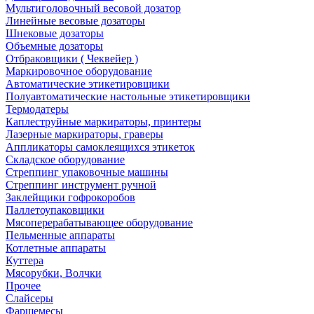
Мультиголовочный весовой дозатор
Линейные весовые дозаторы
Шнековые дозаторы
Объемные дозаторы
Отбраковщики ( Чеквейер )
Маркировочное оборудование
Автоматические этикетировщики
Полуавтоматические настольные этикетировщики
Термодатеры
Каплеструйные маркираторы, принтеры
Лазерные маркираторы, граверы
Аппликаторы самоклеящихся этикеток
Складское оборудование
Стреппинг упаковочные машины
Стреппинг инструмент ручной
Заклейщики гофрокоробов
Паллетоупаковщики
Мясоперерабатывающее оборудование
Пельменные аппараты
Котлетные аппараты
Куттера
Мясорубки, Волчки
Прочее
Слайсеры
Фаршемесы