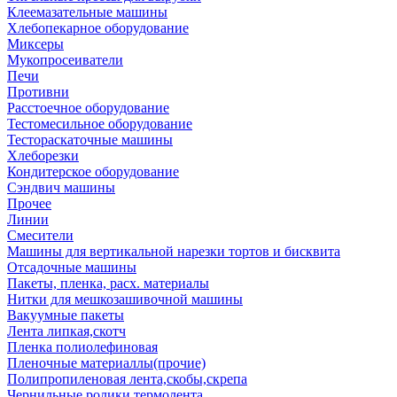
Клеемазательные машины
Хлебопекарное оборудование
Миксеры
Мукопросеиватели
Печи
Противни
Расстоечное оборудование
Тестомесильное оборудование
Тестораскаточные машины
Хлеборезки
Кондитерское оборудование
Сэндвич машины
Прочее
Линии
Смесители
Машины для вертикальной нарезки тортов и бисквита
Отсадочные машины
Пакеты, пленка, расх. материалы
Нитки для мешкозашивочной машины
Вакуумные пакеты
Лента липкая,скотч
Пленка полиолефиновая
Пленочные материаллы(прочие)
Полипропиленовая лента,скобы,скрепа
Чернильные ролики,термолента