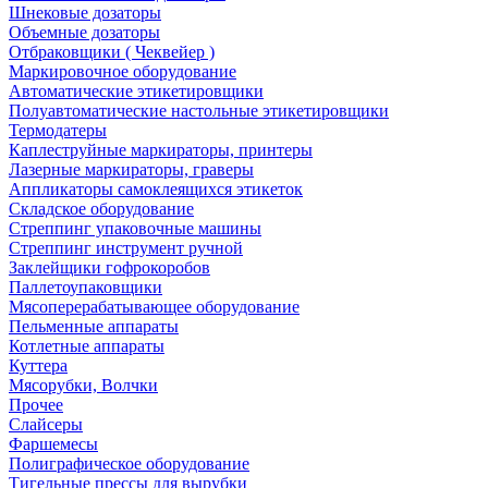
Шнековые дозаторы
Объемные дозаторы
Отбраковщики ( Чеквейер )
Маркировочное оборудование
Автоматические этикетировщики
Полуавтоматические настольные этикетировщики
Термодатеры
Каплеструйные маркираторы, принтеры
Лазерные маркираторы, граверы
Аппликаторы самоклеящихся этикеток
Складское оборудование
Стреппинг упаковочные машины
Стреппинг инструмент ручной
Заклейщики гофрокоробов
Паллетоупаковщики
Мясоперерабатывающее оборудование
Пельменные аппараты
Котлетные аппараты
Куттера
Мясорубки, Волчки
Прочее
Слайсеры
Фаршемесы
Полиграфическое оборудование
Тигельные прессы для вырубки