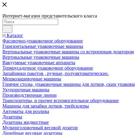
Интернет-магазин представительского класса
Каталог
Фасовочно-упаковочное оборудование
Горизонтальные упаковочные машины
Вертикальные упаковочные машины со встроенным дозатором
Вертикальные упаковочные машины
Вакуумные упаковочные аппараты
Термоусадочное упаковочное оборудование
Запайщики пакетов , ручные, полуавтоматические.
Мешкозашивочные машины
Горячие столы, упаковочные машины для лотков, скин упаковщ
Укупорочные машины
Производственные линии
Транспортеры, и прочее вспомогательное оборудование
Машины для запайки лотков, трейсилеры
Автоматы для розлива
Дозаторы
Дозаторы жидкостные
Мультиголовочный весовой дозатор
Линейные весовые дозаторы