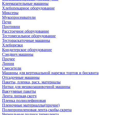
Клеемазательные машины
Хлебопекарное оборудование
Миксеры
Мукопросеиватели
Печи
Противни
Расстоечное оборудование
Тестомесильное оборудование
Тестораскаточные машины
Хлеборезки
Кондитерское оборудование
Сэндвич машины
Прочее
Линии
Смесители
Машины для вертикальной нарезки тортов и бисквита
Отсадочные машины
Пакеты, пленка, расх. материалы
Нитки для мешкозашивочной машины
Вакуумные пакеты
Лента липкая,скотч
Пленка полиолефиновая
Пленочные материаллы(прочие)
Полипропиленовая лента,скобы,скрепа
Чернильные ролики,термолента