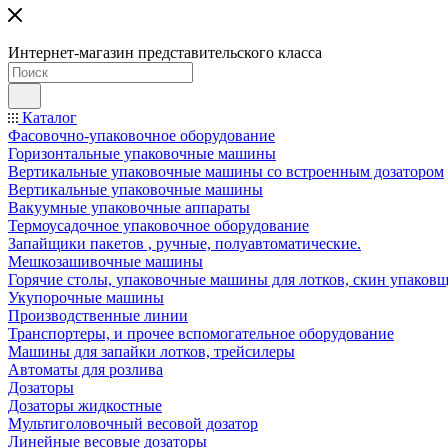
Интернет-магазин представительского класса
Каталог
Фасовочно-упаковочное оборудование
Горизонтальные упаковочные машины
Вертикальные упаковочные машины со встроенным дозатором
Вертикальные упаковочные машины
Вакуумные упаковочные аппараты
Термоусадочное упаковочное оборудование
Запайщики пакетов , ручные, полуавтоматические.
Мешкозашивочные машины
Горячие столы, упаковочные машины для лотков, скин упаковщ
Укупорочные машины
Производственные линии
Транспортеры, и прочее вспомогательное оборудование
Машины для запайки лотков, трейсилеры
Автоматы для розлива
Дозаторы
Дозаторы жидкостные
Мультиголовочный весовой дозатор
Линейные весовые дозаторы