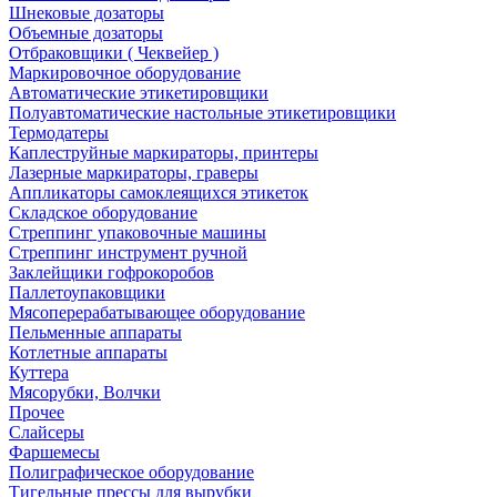
Шнековые дозаторы
Объемные дозаторы
Отбраковщики ( Чеквейер )
Маркировочное оборудование
Автоматические этикетировщики
Полуавтоматические настольные этикетировщики
Термодатеры
Каплеструйные маркираторы, принтеры
Лазерные маркираторы, граверы
Аппликаторы самоклеящихся этикеток
Складское оборудование
Стреппинг упаковочные машины
Стреппинг инструмент ручной
Заклейщики гофрокоробов
Паллетоупаковщики
Мясоперерабатывающее оборудование
Пельменные аппараты
Котлетные аппараты
Куттера
Мясорубки, Волчки
Прочее
Слайсеры
Фаршемесы
Полиграфическое оборудование
Тигельные прессы для вырубки