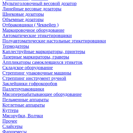
Мультиголовочный весовой дозатор
Линейные весовые дозаторы
Шнековые дозаторы
Объемные дозаторы
Отбраковщики ( Чеквейер )
Маркировочное оборудование
Автоматические этикетировщики
Полуавтоматические настольные этикетировщики
Термодатеры
Каплеструйные маркираторы, принтеры
Лазерные маркираторы, граверы
Аппликаторы самоклеящихся этикеток
Складское оборудование
Стреппинг упаковочные машины
Стреппинг инструмент ручной
Заклейщики гофрокоробов
Паллетоупаковщики
Мясоперерабатывающее оборудование
Пельменные аппараты
Котлетные аппараты
Куттера
Мясорубки, Волчки
Прочее
Слайсеры
Фаршемесы