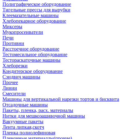
Полиграфическое оборудование
Тигельные прессы для вырубки
Клеемазательные машины
Хлебопекарное оборудование
Миксеры
Мукопросеиватели
Печи
Противни
Расстоечное оборудование
Тестомесильное оборудование
Тестораскаточные машины
Хлеборезки
Кондитерское оборудование
Сэндвич машины
Прочее
Линии
Смесители
Машины для вертикальной нарезки тортов и бисквита
Отсадочные машины
Пакеты, пленка, расх. материалы
Нитки для мешкозашивочной машины
Вакуумные пакеты
Лента липкая,скотч
Пленка полиолефиновая
Пленочные материаллы(прочие)